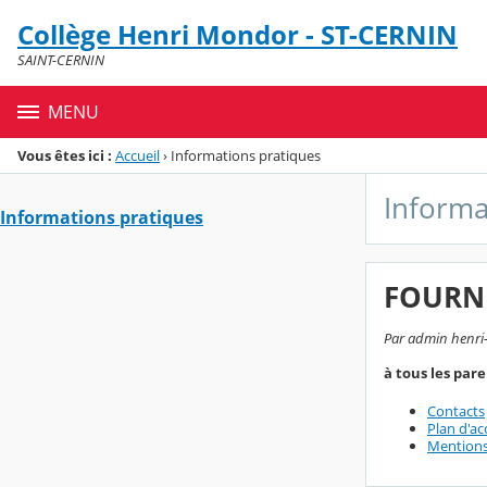
Panneau de gestion des cookies
Collège Henri Mondor - ST-CERNIN
Menu de la rubrique
Contenu
SAINT-CERNIN
MENU
Vous êtes ici :
Accueil
›
Informations pratiques
Informa
Informations pratiques
FOURNI
Par admin henri-
à tous les par
Contacts
Plan d'ac
Mentions