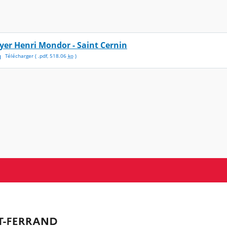
lyer Henri Mondor - Saint Cernin
Télécharger
( .
pdf
,
518.06
ko
)