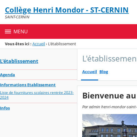
Panneau de gestion des cookies
Collège Henri Mondor - ST-CERNIN
Menu de la rubrique
Contenu
SAINT-CERNIN
MENU
Vous êtes ici :
Accueil
›
L'établissement
L'établissemen
L'établissement
Accueil
Blog
Agenda
Informations Etablissement
Liste de fournitures scolaires rentrée 2023-
Bienvenue au
2024
Par admin henri-mondor-saint-ce
Infos