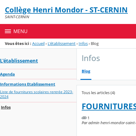
Panneau de gestion des cookies
Collège Henri Mondor - ST-CERNIN
Menu de la rubrique
Contenu
SAINT-CERNIN
MENU
Vous êtes ici :
Accueil
›
L'établissement
›
Infos
›
Blog
Infos
L'établissement
Blog
Agenda
Informations Etablissement
Liste de fournitures scolaires rentrée 2023-
Tous les articles (4)
2024
FOURNITURES
Infos
1
Par admin henri-mondor-saint-cer