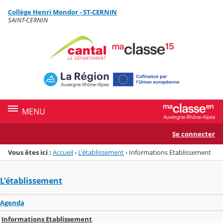
Panneau de gestion des cookies
Collège Henri Mondor - ST-CERNIN
Menu de la rubrique
Contenu
SAINT-CERNIN
MENU
Se connecter
Vous êtes ici :
Accueil
›
L'établissement
›
Informations Etablissement
L'établissement
Agenda
Informations Etablissement