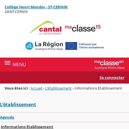
Panneau de gestion des cookies
Collège Henri Mondor - ST-CERNIN
Menu de la rubrique
Contenu
SAINT-CERNIN
MENU
Se connecter
Vous êtes ici :
Accueil
›
L'établissement
›
Informations Etablissement
L'établissement
Agenda
Informations Etablissement