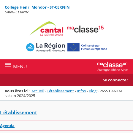
Panneau de gestion des cookies
Collège Henri Mondor - ST-CERNIN
Menu de la rubrique
Contenu
SAINT-CERNIN
MENU
Se connecter
Vous êtes ici :
Accueil
›
L'établissement
›
Infos
›
Blog
›
PASS CANTAL
saison 2024/2025
L'établissement
Agenda