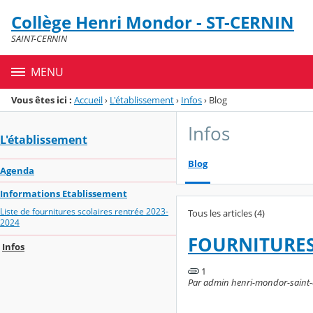
Panneau de gestion des cookies
Collège Henri Mondor - ST-CERNIN
Menu de la rubrique
Contenu
SAINT-CERNIN
MENU
Vous êtes ici :
Accueil
›
L'établissement
›
Infos
›
Blog
Infos
L'établissement
Blog
Agenda
Informations Etablissement
Liste de fournitures scolaires rentrée 2023-
Tous les articles (4)
2024
FOURNITURES
Infos
1
Par admin henri-mondor-saint-cer