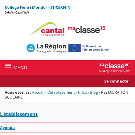
Panneau de gestion des cookies
Collège Henri Mondor - ST-CERNIN
Menu de la rubrique
Contenu
SAINT-CERNIN
MENU
Se connecter
Vous êtes ici :
Accueil
›
L'établissement
›
Infos
›
Blog
›
RESTAURATION
SCOLAIRE
L'établissement
Agenda