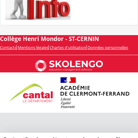
Collège Henri Mondor - ST-CERNIN
Contacts
Mentions légales
Chartes d'utilisation
Données personnelles