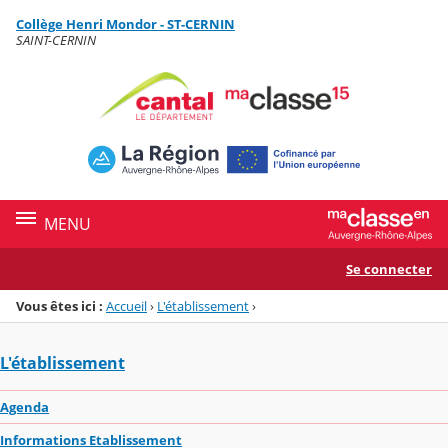
Panneau de gestion des cookies
Collège Henri Mondor - ST-CERNIN
Menu de la rubrique
Contenu
SAINT-CERNIN
MENU
Se connecter
Vous êtes ici :
Accueil
›
L'établissement
›
L'établissement
Agenda
Informations Etablissement