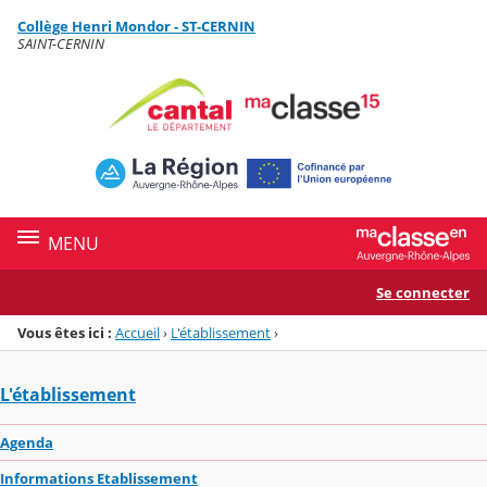
Panneau de gestion des cookies
Collège Henri Mondor - ST-CERNIN
Menu de la rubrique
Contenu
SAINT-CERNIN
MENU
Se connecter
Vous êtes ici :
Accueil
›
L'établissement
›
L'établissement
Agenda
Informations Etablissement