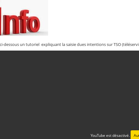
i-dessous un tutoriel expliquant la saisie dues intentions sur TSO (téléservi
YouTube est désactivé.
Aut