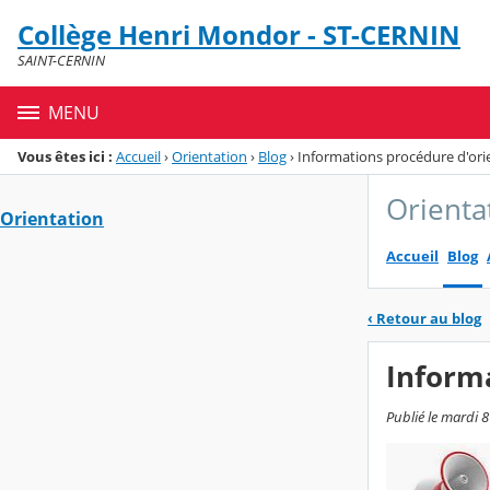
Panneau de gestion des cookies
Collège Henri Mondor - ST-CERNIN
Menu de la rubrique
Contenu
SAINT-CERNIN
MENU
Vous êtes ici :
Accueil
›
Orientation
›
Blog
›
Informations procédure d'ori
Orienta
Orientation
Accueil
Blog
‹
Retour au blog
Informa
Publié le mardi 8