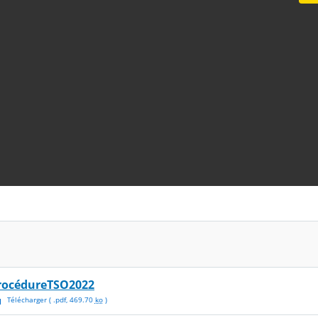
rocédureTSO2022
Télécharger
( .
pdf
,
469.70
ko
)