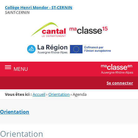
Panneau de gestion des cookies
Collège Henri Mondor - ST-CERNIN
Menu de la rubrique
Contenu
SAINT-CERNIN
MENU
Se connecter
Vous êtes ici :
Accueil
›
Orientation
›
Agenda
Orientation
Orientation