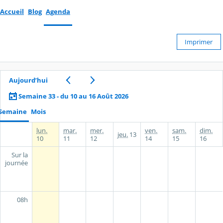
Accueil
Blog
Agenda
Imprimer
Aujourd’hui
Semaine 33 - du 10 au 16 Août 2026
Semaine
Mois
lun.
mar.
mer.
ven.
sam.
dim.
jeu.
13
10
11
12
14
15
16
Sur la
journée
08h