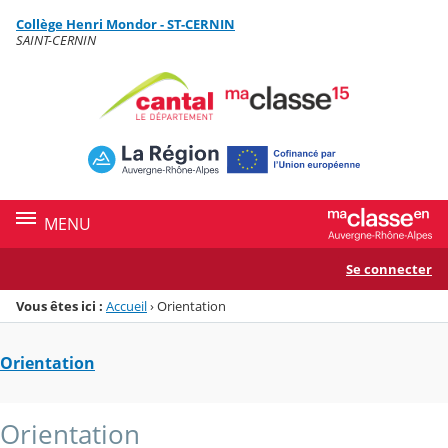
Panneau de gestion des cookies
Collège Henri Mondor - ST-CERNIN
Menu de la rubrique
Contenu
SAINT-CERNIN
MENU
Se connecter
Vous êtes ici :
Accueil
›
Orientation
Orientation
Orientation