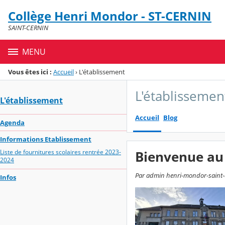
Panneau de gestion des cookies
Collège Henri Mondor - ST-CERNIN
Menu de la rubrique
Contenu
SAINT-CERNIN
MENU
Vous êtes ici :
Accueil
›
L'établissement
L'établissemen
L'établissement
Accueil
Blog
Agenda
Informations Etablissement
Liste de fournitures scolaires rentrée 2023-
Bienvenue au
2024
Par admin henri-mondor-saint-ce
Infos